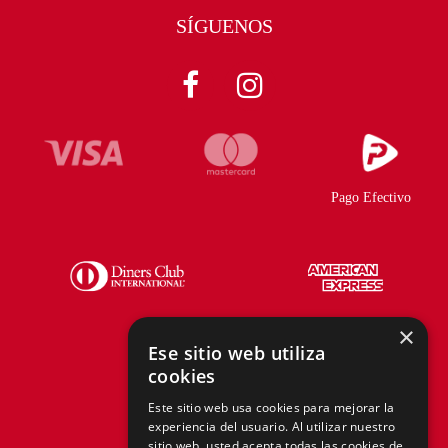
SÍGUENOS
Pago Efectivo
×
Ese sitio web utiliza
cookies
Telf.:
+51 940 167 890
Este sitio web usa cookies para mejorar la
experiencia del usuario. Al utilizar nuestro
hola@tiendasadams.com.pe
sitio web, usted acepta todas las cookies de