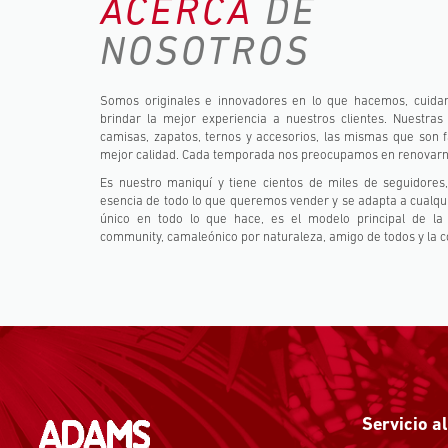
ACERCA
DE
NOSOTROS
Somos originales e innovadores en lo que hacemos, cuidam
brindar la mejor experiencia a nuestros clientes. Nuestras
camisas, zapatos, ternos y accesorios, las mismas que son 
mejor calidad. Cada temporada nos preocupamos en renovarnos
Es nuestro maniquí y tiene cientos de miles de seguidores
esencia de todo lo que queremos vender y se adapta a cualqui
único en todo lo que hace, es el modelo principal de la ma
community, camaleónico por naturaleza, amigo de todos y la c
Servicio al