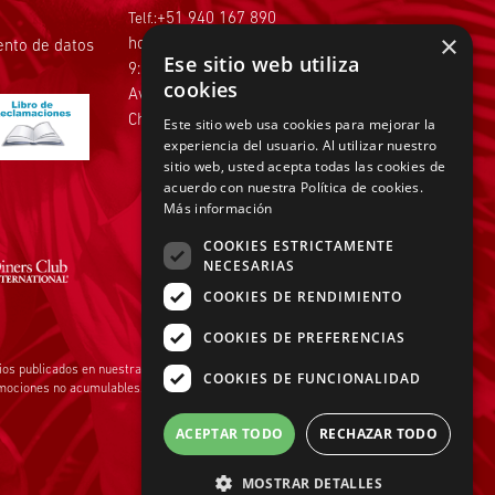
Telf.:
+51 940 167 890
×
hola@tiendasadams.com.pe
iento de datos
Ese sitio web utiliza
9:00 a.m. a 6:00 p.m. de Lunes a Viernes
cookies
Av.Faisanes 420 , Urb. La Campiña ,
Chorrillos
Este sitio web usa cookies para mejorar la
experiencia del usuario. Al utilizar nuestro
sitio web, usted acepta todas las cookies de
acuerdo con nuestra Política de cookies.
Más información
COOKIES ESTRICTAMENTE
NECESARIAS
Pago Efectivo
COOKIES DE RENDIMIENTO
COOKIES DE PREFERENCIAS
ios publicados en nuestra página web
www.tiendasadams.com.pe
son válidos
COOKIES DE FUNCIONALIDAD
omociones no acumulables.
ACEPTAR TODO
RECHAZAR TODO
MOSTRAR DETALLES