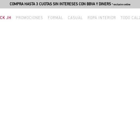
COMPRA HASTA 3 CUOTAS SIN INTERESES CON BBVA Y DINERS
* exclusivo online
CK JH
PROMOCIONES
FORMAL
CASUAL
ROPA INTERIOR
TODO CAL