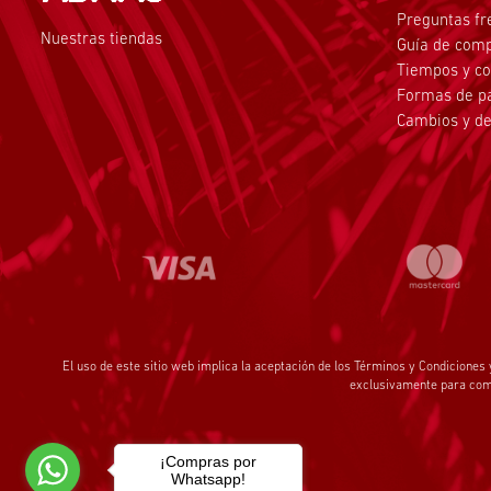
Preguntas fr
Nuestras tiendas
Guía de com
Tiempos y co
Formas de p
Cambios y de
El uso de este sitio web implica la aceptación de los
Términos y Condiciones
exclusivamente para comp
¡Compras por
Whatsapp!