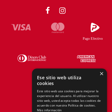
Pago Efectivo
×
Ese sitio web utiliza
cookies
Telf.:
+51 940 167 890
Este sitio web usa cookies para mejorar la
experiencia del usuario. Al utilizar nuestro
hola@tiendasadams.com.pe
sitio web, usted acepta todas las cookies de
acuerdo con nuestra Política de cookies.
Más información