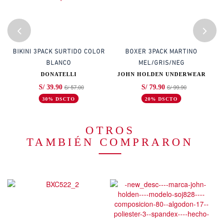
E
BIKINI 3PACK SURTIDO COLOR
BOXER 3PACK MARTINO
BLANCO
MEL/GRIS/NEG
DONATELLI
JOHN HOLDEN UNDERWEAR
S/ 57.00
S/ 99.90
S/ 39.90
S/ 79.90
30% DSCTO
20% DSCTO
OTROS
TAMBIÉN COMPRARON