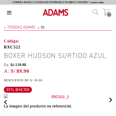
COMPRA HASTA 3 CUOTAS SIN INTERESES CON BBVA Y DINERS
* exclusivo online
RI
TIENDAS ADAMS
BXC522
BOXER HUDSON SURTIDO AZUL
De:
S/ 119.90
S/ 89.90
S/ 30.00
25% DSCTO