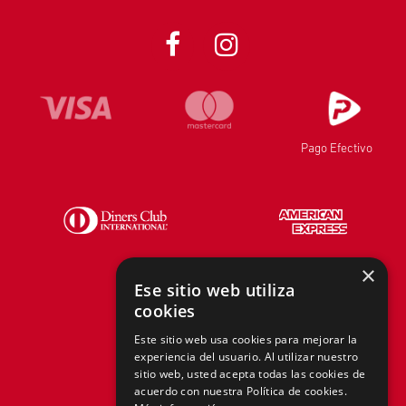
Pago Efectivo
×
Ese sitio web utiliza
cookies
Telf.:
+51 940 167 890
Este sitio web usa cookies para mejorar la
experiencia del usuario. Al utilizar nuestro
hola@tiendasadams.com.pe
sitio web, usted acepta todas las cookies de
acuerdo con nuestra Política de cookies.