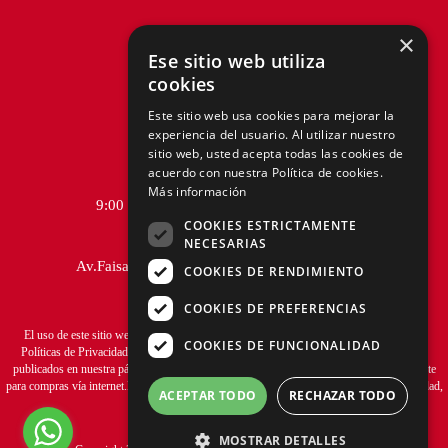
×
Ese sitio web utiliza
cookies
Telf.:
+51 940 167 890
Este sitio web usa cookies para mejorar la
experiencia del usuario. Al utilizar nuestro
hola@tiendasadams.com.pe
sitio web, usted acepta todas las cookies de
acuerdo con nuestra Política de cookies.
Más información
9:00 a.m. a 6:00 p.m. de Lunes a Viernes
COOKIES ESTRICTAMENTE
NECESARIAS
Av.Faisanes 420 , Urb. La Campiña , Chorrillos
COOKIES DE RENDIMIENTO
COOKIES DE PREFERENCIAS
El uso de este sitio web implica la aceptación de los
Términos y Condiciones
y de las
COOKIES DE FUNCIONALIDAD
Políticas de Privacidad
de ADAMS S.A. Las fotos son a modo ilustrativo.Los precios
publicados en nuestra página web
www.tiendasadams.com.pe
son válidos exclusivamente
para compras vía internet.Las promociones son válidas el día de hoy, stock mínimo 1 unidad,
ACEPTAR TODO
RECHAZAR TODO
promociones no acumulables.
MOSTRAR DETALLES