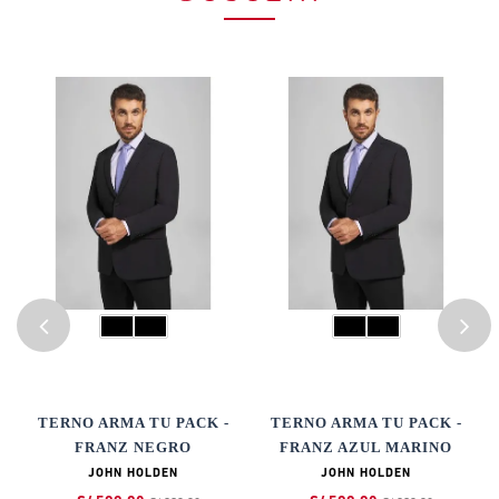
A
TERNO ARMA TU PACK -
TERNO ARMA TU PACK -
FRANZ NEGRO
FRANZ AZUL MARINO
JOHN HOLDEN
JOHN HOLDEN