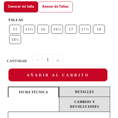
Conocer mi talla
Asesor de Tallas
TALLAS
15
15½
16
16½
17
17½
18
18½
-
+
AÑADIR AL CARRITO
DETALLES
FICHA TÉCNICA
CAMBIOS Y
DEVOLUCIONES