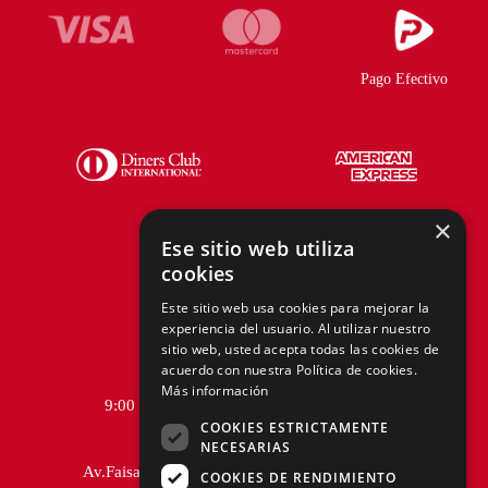
Pago Efectivo
×
Ese sitio web utiliza
cookies
Telf.:
+51 940 167 890
Este sitio web usa cookies para mejorar la
experiencia del usuario. Al utilizar nuestro
hola@tiendasadams.com.pe
sitio web, usted acepta todas las cookies de
acuerdo con nuestra Política de cookies.
Más información
9:00 a.m. a 6:00 p.m. de Lunes a Viernes
COOKIES ESTRICTAMENTE
NECESARIAS
Av.Faisanes 420 , Urb. La Campiña , Chorrillos
COOKIES DE RENDIMIENTO