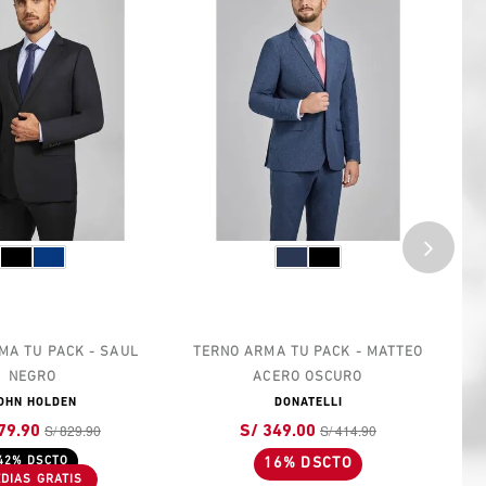
MA TU PACK - SAUL
TERNO ARMA TU PACK - MATTEO
BI
NEGRO
ACERO OSCURO
OHN HOLDEN
DONATELLI
S/ 829.90
S/ 414.90
79.90
S/ 349.00
42% DSCTO
16% DSCTO