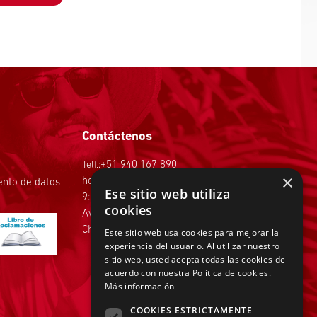
Contáctenos
Telf.:
+51 940 167 890
×
hola@tiendasadams.com.pe
iento de datos
Ese sitio web utiliza
9:00 a.m. a 6:00 p.m. de Lunes a Viernes
cookies
Av.Faisanes 420 , Urb. La Campiña ,
Chorrillos
Este sitio web usa cookies para mejorar la
experiencia del usuario. Al utilizar nuestro
sitio web, usted acepta todas las cookies de
acuerdo con nuestra Política de cookies.
Más información
COOKIES ESTRICTAMENTE