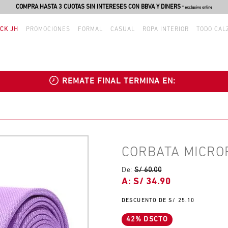
COMPRA HASTA 3 CUOTAS SIN INTERESES CON BBVA Y DINERS
* exclusivo online
CK JH
PROMOCIONES
FORMAL
CASUAL
ROPA INTERIOR
TODO CAL
REMATE FINAL TERMINA EN:
CORBATA MICROF
De:
S/ 60.00
S/ 34.90
S/ 25.10
42% DSCTO