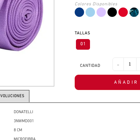
TALLAS
01
-
AÑADIR
EVOLUCIONES
DONATELLI
3NWMD001
8 CM
MICROFIBRA