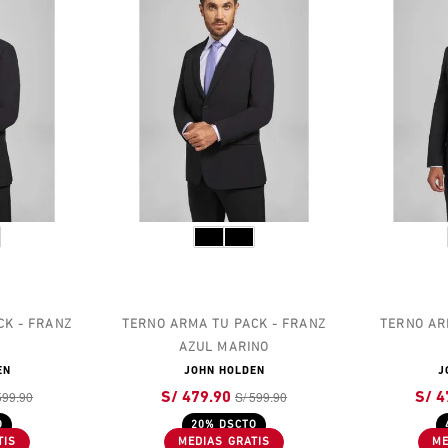
CK - FRANZ
TERNO ARMA TU PACK - FRANZ
TERNO AR
AZUL MARINO
EN
JOHN HOLDEN
J
599.90
S/ 599.90
S/ 479.90
S/ 4
O
20% DSCTO