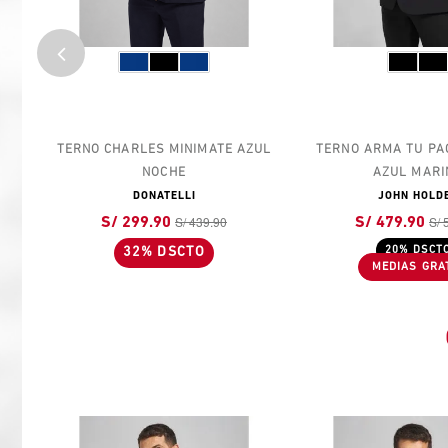
LES
TERNO CHARLES MINIMATE AZUL
TERNO ARMA TU PA
NOCHE
AZUL MARI
DONATELLI
JOHN HOLD
S/ 439.90
S/ 
S/ 299.90
S/ 479.90
32% DSCTO
20% DSCT