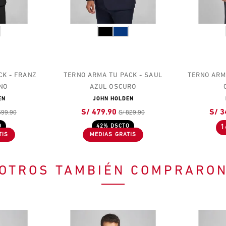
CK - FRANZ
TERNO ARMA TU PACK - SAUL
TERNO ARM
NO
AZUL OSCURO
EN
JOHN HOLDEN
599.90
S/ 829.90
S/ 479.90
S/ 3
O
42% DSCTO
1
OTROS TAMBIÉN COMPRARO