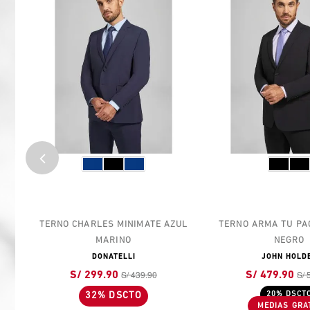
LES
TERNO CHARLES MINIMATE AZUL
TERNO ARMA TU PA
MARINO
NEGRO
DONATELLI
JOHN HOLD
S/ 439.90
S/ 
S/ 299.90
S/ 479.90
32% DSCTO
20% DSCT