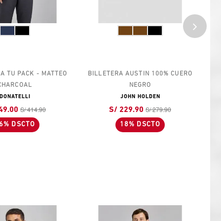
A TU PACK - MATTEO
BILLETERA AUSTIN 100% CUERO
BI
CHARCOAL
NEGRO
DONATELLI
JOHN HOLDEN
S/ 414.90
S/ 279.90
49.00
S/ 229.90
6% DSCTO
18% DSCTO
N