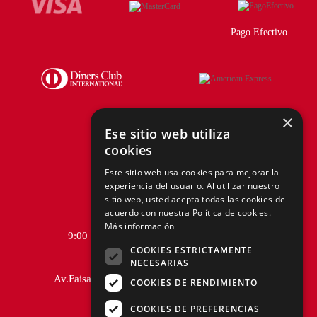
Pago Efectivo
×
Ese sitio web utiliza
cookies
Telf.:
+51 940 167 890
Este sitio web usa cookies para mejorar la
experiencia del usuario. Al utilizar nuestro
hola@tiendasadams.com.pe
sitio web, usted acepta todas las cookies de
acuerdo con nuestra Política de cookies.
Más información
9:00 a.m. a 6:00 p.m. de Lunes a Viernes
COOKIES ESTRICTAMENTE
NECESARIAS
Av.Faisanes 420 , Urb. La Campiña , Chorrillos
COOKIES DE RENDIMIENTO
COOKIES DE PREFERENCIAS