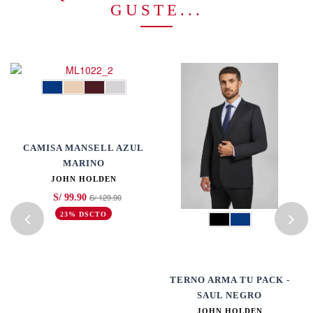
GUSTE...
CAMISA MANSELL AZUL
MARINO
JOHN HOLDEN
S/ 129.90
S/ 99.90
23% DSCTO
A
TERNO ARMA TU PACK -
SAUL NEGRO
JOHN HOLDEN