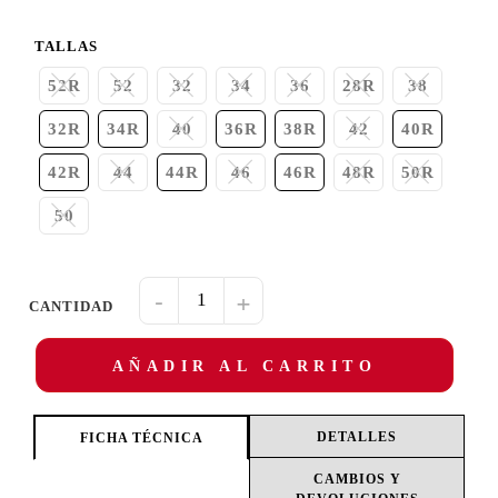
TALLAS
52R
52
32
34
36
28R
38
32R
34R
40
36R
38R
42
40R
42R
44
44R
46
46R
48R
50R
50
-
+
AÑADIR AL CARRITO
DETALLES
FICHA TÉCNICA
CAMBIOS Y