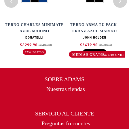
A
TERNO CHARLES MINIMATE
TERNO ARMA TU PACK -
AZUL MARINO
FRANZ AZUL MARINO
DONATELLI
JOHN HOLDEN
S/ 439.90
S/ 599.90
S/ 299.90
S/ 479.90
32% DSCTO
20% DSCTO
S/ 479.90 UNDEF
SOBRE ADAMS
Nuestras tiendas
SERVICIO AL CLIENTE
Preguntas frecuentes