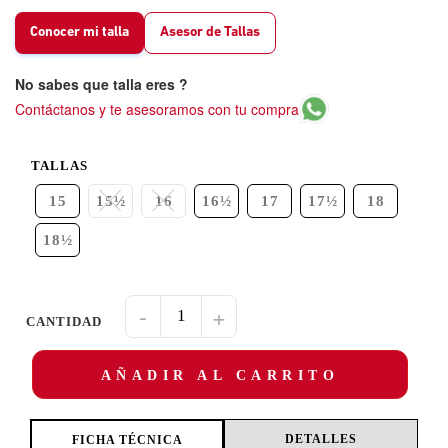
Conocer mi talla
Asesor de Tallas
No sabes que talla eres ?
Contáctanos y te asesoramos con tu compra
TALLAS
15
15½
16
16½
17
17½
18
18½
-
+
AÑADIR AL CARRITO
DETALLES
FICHA TÉCNICA