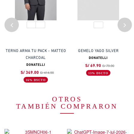
TERNO ARMA TU PACK - MATTEO
GEMELO YAGO SILVER
B
CHARCOAL
DONATELLI
S/ 79.90
DONATELLI
S/ 69.90
S/ 414.90
S/ 349.00
13% DSCTO
16% DSCTO
OTROS
TAMBIÉN COMPRARON