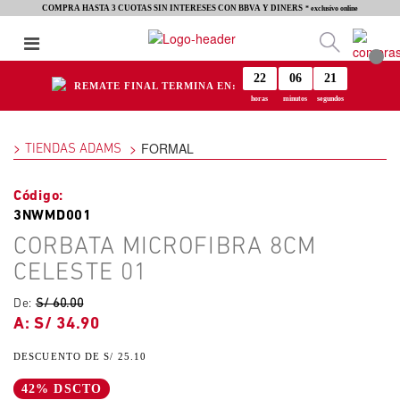
COMPRA HASTA 3 CUOTAS SIN INTERESES CON BBVA Y DINERS
* exclusivo online
22
06
20
REMATE FINAL TERMINA EN:
horas
minutos
segundos
FORMAL
TIENDAS ADAMS
3NWMD001
CORBATA MICROFIBRA 8CM
CELESTE 01
De:
S/ 60.00
S/ 34.90
S/ 25.10
42% DSCTO