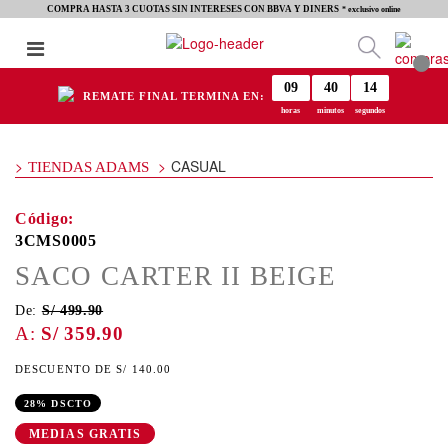
COMPRA HASTA 3 CUOTAS SIN INTERESES CON BBVA Y DINERS
* exclusivo online
09
40
14
REMATE FINAL TERMINA EN:
horas
minutos
segundos
CASUAL
TIENDAS ADAMS
3CMS0005
SACO CARTER II BEIGE
De:
S/ 499.90
S/ 359.90
S/ 140.00
28% DSCTO