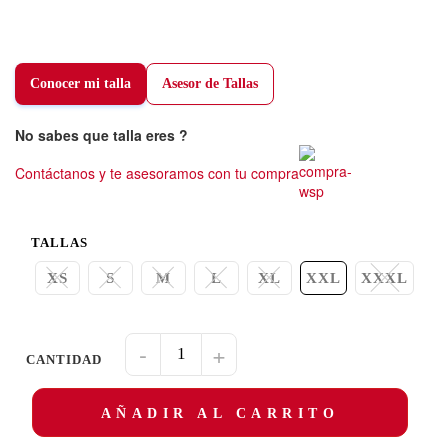
Conocer mi talla
Asesor de Tallas
No sabes que talla eres ?
Contáctanos y te asesoramos con tu compra
TALLAS
XS
S
M
L
XL
XXL
XXXL
-
+
AÑADIR AL CARRITO