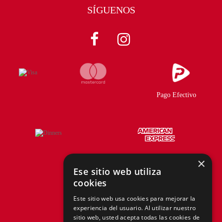
SÍGUENOS
Pago Efectivo
×
Ese sitio web utiliza
cookies
Telf.:
+51 940 167 890
Este sitio web usa cookies para mejorar la
experiencia del usuario. Al utilizar nuestro
hola@tiendasadams.com.pe
sitio web, usted acepta todas las cookies de