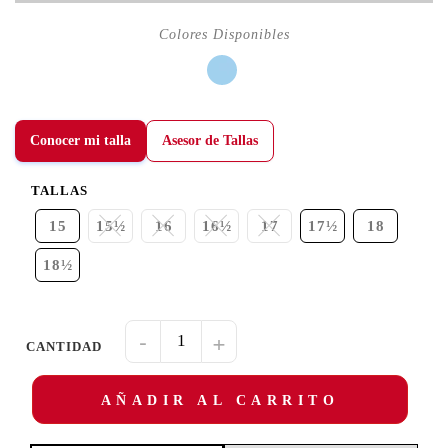
Conocer mi talla
Asesor de Tallas
TALLAS
15
15½
16
16½
17
17½
18
18½
-
+
AÑADIR AL CARRITO