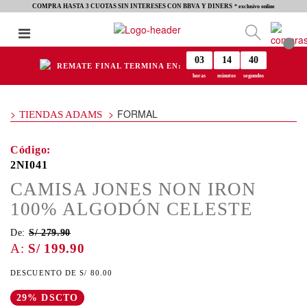
COMPRA HASTA 3 CUOTAS SIN INTERESES CON BBVA Y DINERS
* exclusivo online
03
14
40
REMATE FINAL TERMINA EN:
horas
minutos
segundos
FORMAL
TIENDAS ADAMS
2NI041
CAMISA JONES NON IRON
100% ALGODÓN CELESTE
De:
S/ 279.90
S/ 199.90
S/ 80.00
29% DSCTO