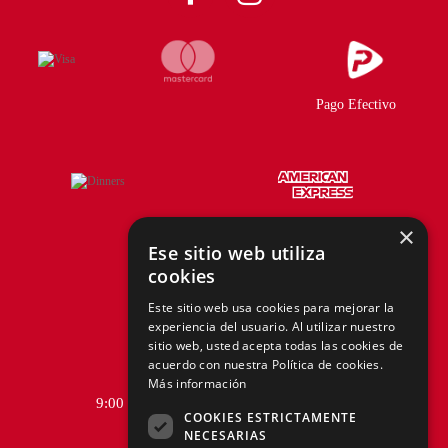
Pago Efectivo
×
Ese sitio web utiliza
cookies
Telf.:
+51 940 167 890
Este sitio web usa cookies para mejorar la
experiencia del usuario. Al utilizar nuestro
hola@tiendasadams.com.pe
sitio web, usted acepta todas las cookies de
acuerdo con nuestra Política de cookies.
Más información
9:00 a.m. a 6:00 p.m. de Lunes a Viernes
COOKIES ESTRICTAMENTE
NECESARIAS