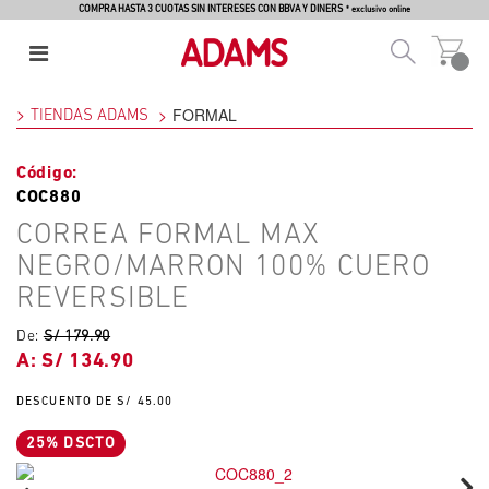
COMPRA HASTA 3 CUOTAS SIN INTERESES CON BBVA Y DINERS
* exclusivo online
FORMAL
TIENDAS ADAMS
COC880
CORREA FORMAL MAX
NEGRO/MARRON 100% CUERO
REVERSIBLE
De:
S/ 179.90
S/ 134.90
S/ 45.00
25% DSCTO