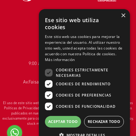
×
Ese sitio web utiliza
cookies
Telf.:
+51 940 167 890
Este sitio web usa cookies para mejorar la
experiencia del usuario. Al utilizar nuestro
hola@tiendasadams.com.pe
sitio web, usted acepta todas las cookies de
acuerdo con nuestra Política de cookies.
Más información
9:00 a.m. a 6:00 p.m. de Lunes a Viernes
COOKIES ESTRICTAMENTE
NECESARIAS
Av.Faisanes 420 , Urb. La Campiña , Chorrillos
COOKIES DE RENDIMIENTO
COOKIES DE PREFERENCIAS
El uso de este sitio web implica la aceptación de los
Términos y Condiciones
y de las
COOKIES DE FUNCIONALIDAD
Políticas de Privacidad
de ADAMS S.A. Las fotos son a modo ilustrativo.Los precios
publicados en nuestra página web
www.tiendasadams.com.pe
son válidos
exclusivamente para compras vía internet.Las promociones son válidas el día de hoy,
ACEPTAR TODO
RECHAZAR TODO
stock mínimo 1 unidad, promociones no acumulables.
MOSTRAR DETALLES