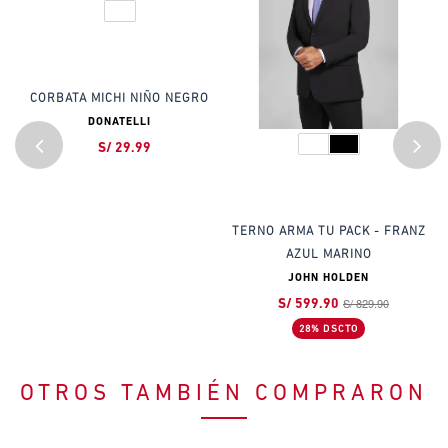
T
C
CORBATA MICHI NIÑO NEGRO
DONATELLI
S/ 29.99
UL
TERNO ARMA TU PACK - FRANZ
AZUL MARINO
JOHN HOLDEN
S/ 829.90
S/ 599.90
28% DSCTO
OTROS TAMBIÉN COMPRARON