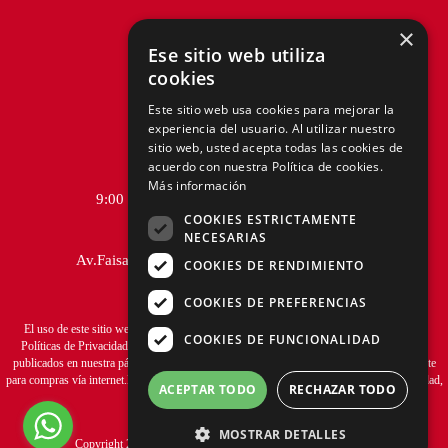
×
Ese sitio web utiliza
cookies
Telf.:
+51 940 167 890
Este sitio web usa cookies para mejorar la
experiencia del usuario. Al utilizar nuestro
hola@tiendasadams.com.pe
sitio web, usted acepta todas las cookies de
acuerdo con nuestra Política de cookies.
Más información
9:00 a.m. a 6:00 p.m. de Lunes a Viernes
COOKIES ESTRICTAMENTE
NECESARIAS
Av.Faisanes 420 , Urb. La Campiña , Chorrillos
COOKIES DE RENDIMIENTO
COOKIES DE PREFERENCIAS
El uso de este sitio web implica la aceptación de los
Términos y Condiciones
y de las
COOKIES DE FUNCIONALIDAD
Políticas de Privacidad
de ADAMS S.A. Las fotos son a modo ilustrativo.Los precios
publicados en nuestra página web
www.tiendasadams.com.pe
son válidos exclusivamente
para compras vía internet.Las promociones son válidas el día de hoy, stock mínimo 1 unidad,
ACEPTAR TODO
RECHAZAR TODO
promociones no acumulables.
MOSTRAR DETALLES
Copyright 2020 ADAMS S.A. Todos los derechos reservados.