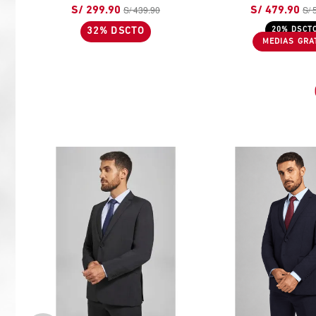
S/ 439.90
S/ 
S/ 299.90
S/ 479.90
32% DSCTO
20% DSCT