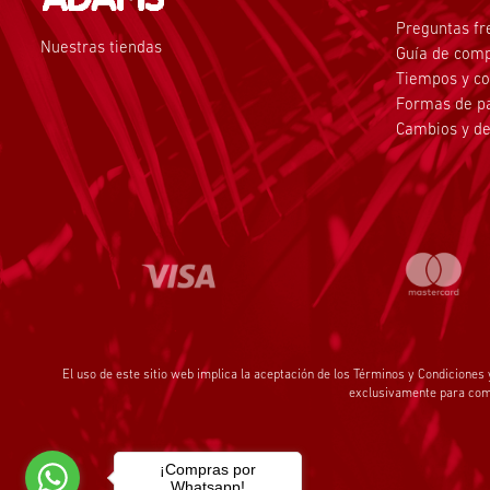
Preguntas fr
Nuestras tiendas
Guía de com
Tiempos y co
Formas de p
Cambios y de
El uso de este sitio web implica la aceptación de los
Términos y Condiciones
exclusivamente para comp
¡Compras por
Whatsapp!