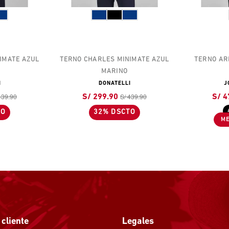
IMATE AZUL
TERNO CHARLES MINIMATE AZUL
TERNO AR
MARINO
I
DONATELLI
J
439.90
S/ 439.90
S/ 299.90
S/ 4
TO
32% DSCTO
 cliente
Legales