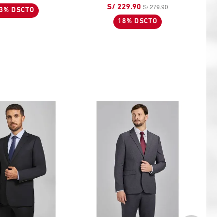
S/ 279.90
S/ 229.90
3% DSCTO
18% DSCTO
N