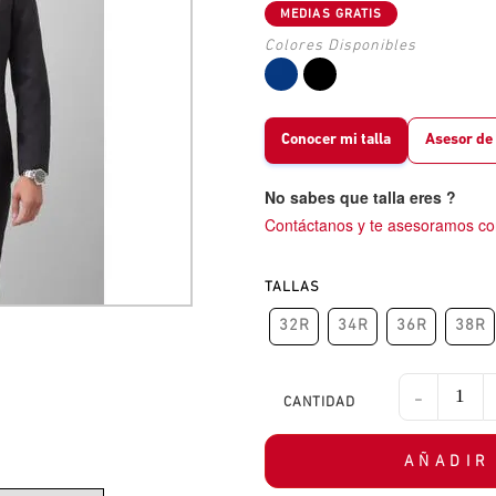
Conocer mi talla
Asesor de 
No sabes que talla eres ?
Contáctanos y te asesoramos co
TALLAS
32R
34R
36R
38R
-
AÑADIR