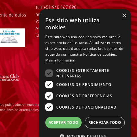
Telf.:
+51 940 167 890
×
hola@tiendasadams.com.pe
iento de datos
Ese sitio web utiliza
9:00 a.m. a 6:00 p.m. de Lunes a Viernes
cookies
Av.Faisanes 420 , Urb. La Campiña ,
Chorrillos
Este sitio web usa cookies para mejorar la
experiencia del usuario. Al utilizar nuestro
sitio web, usted acepta todas las cookies de
acuerdo con nuestra Política de cookies.
Más información
COOKIES ESTRICTAMENTE
NECESARIAS
Pago Efectivo
COOKIES DE RENDIMIENTO
COOKIES DE PREFERENCIAS
ios publicados en nuestra página web
www.tiendasadams.com.pe
son válidos
COOKIES DE FUNCIONALIDAD
omociones no acumulables.
ACEPTAR TODO
RECHAZAR TODO
MOSTRAR DETALLES