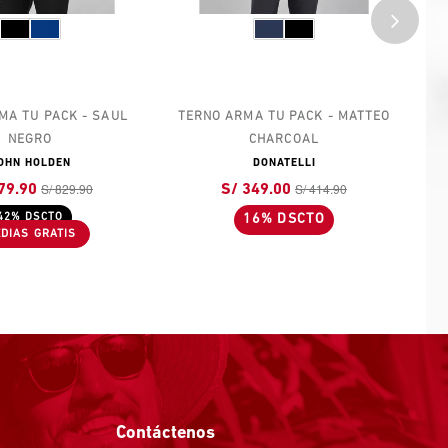
MA TU PACK - SAUL
TERNO ARMA TU PACK - MATTEO
NEGRO
CHARCOAL
OHN HOLDEN
DONATELLI
S/ 829.90
S/ 414.90
79.90
S/ 349.00
42% DSCTO
16% DSCTO
Contáctenos