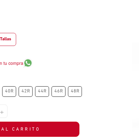
Tallas
n tu compra
40R
42R
44R
46R
48R
+
 AL CARRITO