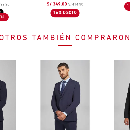
599.90
S/ 414.90
S/ 349.00
1
O
16% DSCTO
OTROS TAMBIÉN COMPRARO