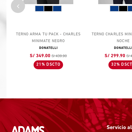
TERNO ARMA TU PACK - CHARLES
TERNO CHARLES MIN
MINIMATE NEGRO
NOCHE
DONATELLI
DONATELL
S/ 439.90
S/ 
S/ 349.00
S/ 299.90
21% DSCTO
32% DSC
Servicio al