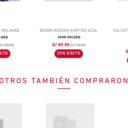
MELANGE
BOXER HUDSON SURTIDO AZUL
CALCETIN 
EN
JOHN HOLDEN
129.90
S/ 119.90
J
S/ 89.90
S/ 
TO
25% DSCTO
3
OTROS TAMBIÉN COMPRARO