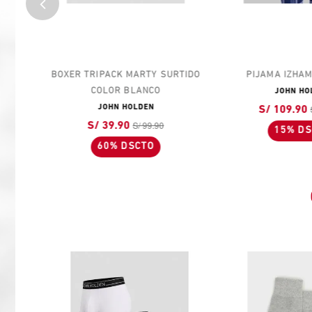
S
BOXER TRIPACK MARTY SURTIDO
PIJAMA IZHAM 
COLOR BLANCO
JOHN HOLD
S/ 
JOHN HOLDEN
S/ 109.90
S/ 99.90
S/ 39.90
15% DSC
60% DSCTO