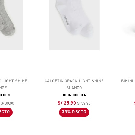
IGHT SHINE
CALCETIN 3PACK LIGHT SHINE
BIKINI 3P
E
BLANCO
EN
JOHN HOLDEN
39.90
S/ 39.90
S/ 25.90
S/ 
TO
35% DSCTO
3