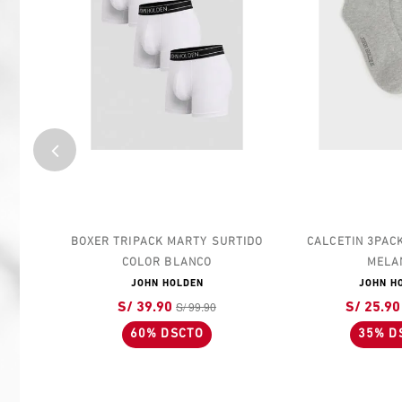
S
BOXER TRIPACK MARTY SURTIDO
CALCETIN 3PACK L
COLOR BLANCO
MELANG
JOHN HOLDEN
JOHN HOLD
S/ 99.90
S/ 
S/ 39.90
S/ 25.90
60% DSCTO
35% DSC