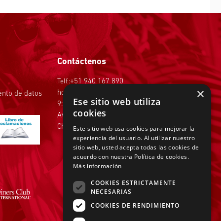
Contáctenos
Telf.:
+51 940 167 890
×
hola@tiendasadams.com.pe
iento de datos
Ese sitio web utiliza
9:00 a.m. a 6:00 p.m. de Lunes a Viernes
cookies
Av.Faisanes 420 , Urb. La Campiña ,
Chorrillos
Este sitio web usa cookies para mejorar la
experiencia del usuario. Al utilizar nuestro
sitio web, usted acepta todas las cookies de
acuerdo con nuestra Política de cookies.
Más información
COOKIES ESTRICTAMENTE
NECESARIAS
Pago Efectivo
COOKIES DE RENDIMIENTO