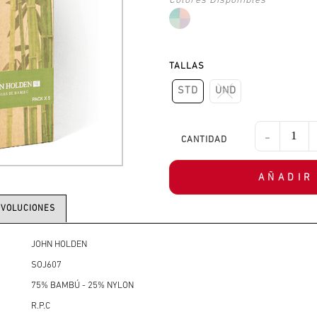
TALLAS
STD
UND
-
AÑADIR
EVOLUCIONES
JOHN HOLDEN
SOJ607
75% BAMBÚ - 25% NYLON
R.P.C