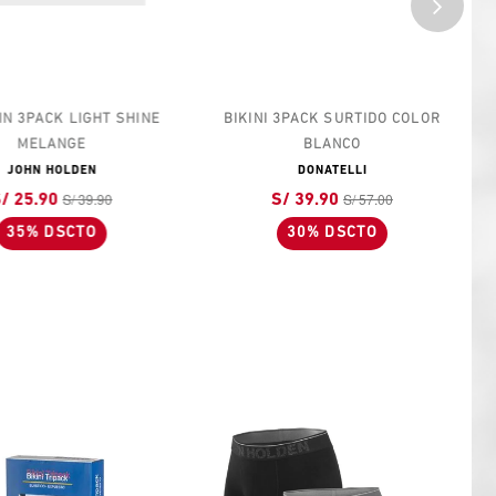
3PACK LIGHT SHINE
BIKINI 3PACK SURTIDO COLOR
MELANGE
BLANCO
OHN HOLDEN
DONATELLI
S/ 39.90
S/ 57.00
25.90
S/ 39.90
5% DSCTO
30% DSCTO
N