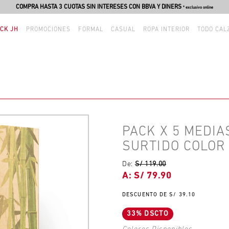
COMPRA HASTA 3 CUOTAS SIN INTERESES CON BBVA Y DINERS
* exclusivo online
CK JH
PROMOCIONES
FORMAL
CASUAL
ROPA INTERIOR
TODO CAL
PACK X 5 MEDI
SURTIDO COLOR
De:
S/ 119.00
S/ 79.90
S/ 39.10
33% DSCTO